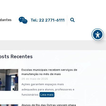
Tel.: 22 2771-6111
dantes
Escolas municipais recebem serviços de
manutenção no mês de maio
28 de maio de 2025
Ações garantem espaços mais
adequados para alunos, professores e
funcionários
Alunos de Rio das Ostras vencem etapa