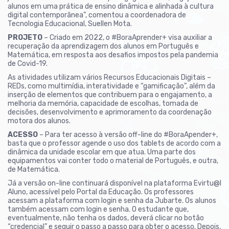
alunos em uma prática de ensino dinâmica e alinhada à cultura
digital contemporânea”, comentou a coordenadora de
Tecnologia Educacional, Suellen Mota.
PROJETO
– Criado em 2022, o #BoraAprender+ visa auxiliar a
recuperação da aprendizagem dos alunos em Português e
Matemática, em resposta aos desafios impostos pela pandemia
de Covid-19.
As atividades utilizam vários Recursos Educacionais Digitais –
REDs, como multimídia, interatividade e “gamificação”, além da
inserção de elementos que contribuem para o engajamento, a
melhoria da memória, capacidade de escolhas, tomada de
decisões, desenvolvimento e aprimoramento da coordenação
motora dos alunos.
ACESSO
– Para ter acesso à versão off-line do #BoraApender+,
basta que o professor agende o uso dos tablets de acordo com a
dinâmica da unidade escolar em que atua. Uma parte dos
equipamentos vai conter todo o material de Português, e outra,
de Matemática.
Já a versão on-line continuará disponível na plataforma Evirtu@l
Aluno, acessível pelo Portal da Educação. Os professores
acessam a plataforma com login e senha da Jubarte. Os alunos
também acessam com login e senha. O estudante que,
eventualmente, não tenha os dados, deverá clicar no botão
“credencial” e seguir o passo a passo para obter o acesso. Depois,