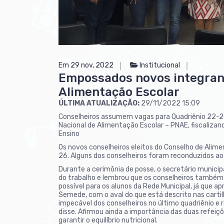
Em 29 nov, 2022
Institucional
Empossados novos integrant
Alimentação Escolar
ÚLTIMA ATUALIZAÇÃO:
29/11/2022 15:09
Conselheiros assumem vagas para Quadriênio 22-
Nacional de Alimentação Escolar – PNAE, fiscalizan
Ensino
Os novos conselheiros eleitos do Conselho de Alim
26. Alguns dos conselheiros foram reconduzidos ao 
Durante a cerimônia de posse, o secretário municip
do trabalho e lembrou que os conselheiros também
possível para os alunos da Rede Municipal, já que a
Semede, com o aval do que está descrito nas cartil
impecável dos conselheiros no último quadriênio e 
disse. Afirmou ainda a importância das duas refeiç
garantir o equilíbrio nutricional.