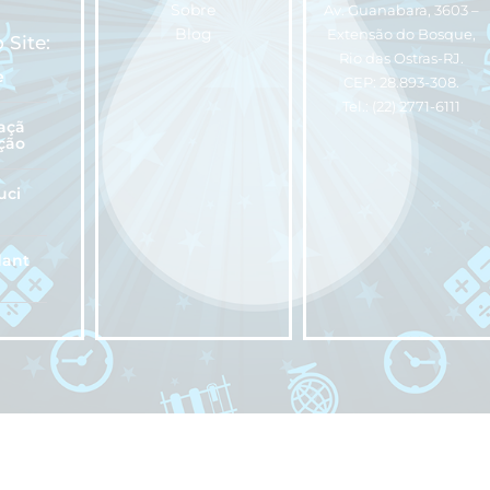
Sobre
Av. Guanabara, 3603 –
Blog
Extensão do Bosque,
 Site:
Rio das Ostras-RJ.
e
CEP: 28.893-308.
Tel.: (22) 2771-6111
açã
ção
uci
dant