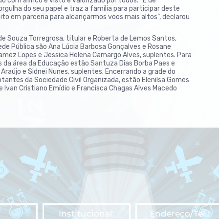
o com afinco é visto e valorizado por todos. “É de
gulha do seu papel e traz a família para participar deste
to em parceria para alcançarmos voos mais altos”, declarou
de Souza Torregrosa, titular e Roberta de Lemos Santos,
Rede Pública são Ana Lúcia Barbosa Gonçalves e Rosane
 Gamez Lopes e Jessica Helena Camargo Alves, suplentes. Para
s da área da Educação estão Santuza Dias Borba Paes e
 Araújo e Sidnei Nunes, suplentes. Encerrando a grade do
tantes da Sociedade Civil Organizada, estão Elenilsa Gomes
s e Ivan Cristiano Emídio e Francisca Chagas Alves Macedo
Institucional:
Endereço/Tel.: