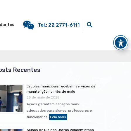
Tel.: 22 2771-6111
dantes
Escolas municipais recebem serviços de
manutenção no mês de maio
28 de maio de 2025
Ações garantem espaços mais
adequados para alunos, professores e
funcionários
Alunos de Rio das Ostras vencem etapa