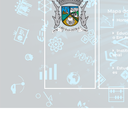
Mapa do
Hom
Educ
o Em A
Instit
onal
Estu
es