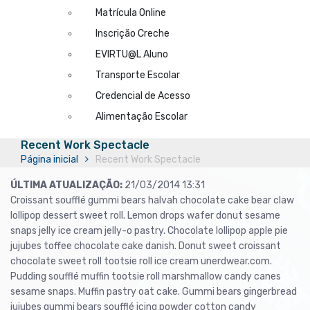
Matrícula Online
Inscrição Creche
EVIRTU@L Aluno
Transporte Escolar
Credencial de Acesso
Alimentação Escolar
Recent Work Spectacle
Página inicial
Recent Work Spectacle
ÚLTIMA ATUALIZAÇÃO:
21/03/2014 13:31
Croissant soufflé gummi bears halvah chocolate cake bear claw
lollipop dessert sweet roll. Lemon drops wafer donut sesame
snaps jelly ice cream jelly-o pastry. Chocolate lollipop apple pie
jujubes toffee chocolate cake danish. Donut sweet croissant
chocolate sweet roll tootsie roll ice cream unerdwear.com.
Pudding soufflé muffin tootsie roll marshmallow candy canes
sesame snaps. Muffin pastry oat cake. Gummi bears gingerbread
jujubes gummi bears soufflé icing powder cotton candy