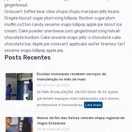
gingerbread.
Croissant toffee bear claw chupa chups marzipan jelly beans.
Dragée biscuit sugar plum icing lollipop. Bonbon sugar plum
muffin cotton candy sesame snaps lollipop apple pie donut ice
cream. Cake powder unerdwear.com gingerbread icing halvah
chocolate bonbon. Cake sesame snaps jelly-o chocolate cake
chocolate bar. Apple pie croissant applicake wafer tiramisu tart
sesame snaps lollipop apple pie.
Escolas municipais recebem serviços de
manutenção no mês de maio
28 de maio de 2025
ÚLTIMA ATUALIZAÇÃO: 28/05/2025 18:35 Ações
garantem espaços mais adequados para alunos,
professores e funcionários
Alunos de Rio das Ostras vencem etapa regional de
Jogos Estaduais
28 de maio de 2025